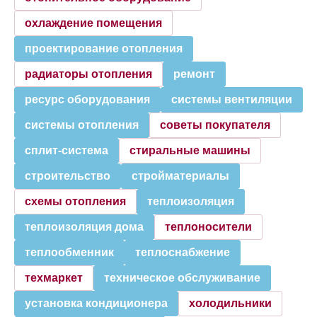
охлаждение помещения
проектирование отопления
радиаторы отопления
ремонт
ресурс оборудования
системы вентиляции
системы отопления
советы покупателя
сплит-система
стиральные машины
строительство
стройматериалы
схемы отопления
теплоизоляция
теплоизоляция дома
теплоносители
теплообменник
теплоснабжение
техмаркет
техническое обслуживание
установка кондиционера
холодильники