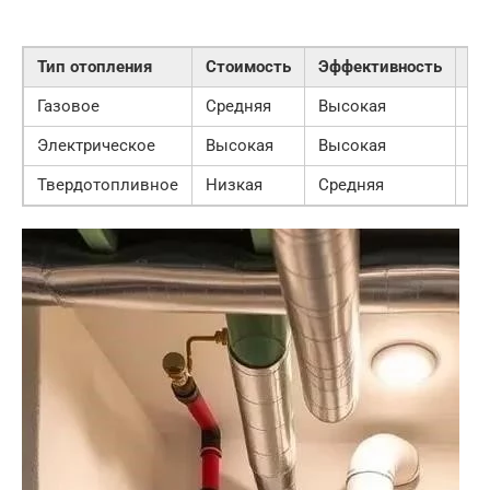
Тип отопления
Стоимость
Эффективность
Эк
Газовое
Средняя
Высокая
Ср
Электрическое
Высокая
Высокая
Вы
Твердотопливное
Низкая
Средняя
Ни