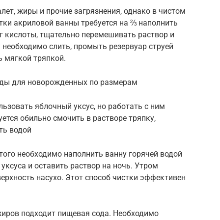
ет, жиры и прочие загрязнения, однако в чистом
стки акриловой ванны требуется на ⅔ наполнить
 г кислоты, тщательно перемешивать раствор и
у необходимо слить, промыть резервуар струей
ь мягкой тряпкой.
жды для новорожденных по размерам
ьзовать яблочный уксус, но работать с ним
ется обильно смочить в растворе тряпку,
ть водой
того необходимо наполнить ванну горячей водой
л уксуса и оставить раствор на ночь. Утром
верхность насухо. Этот способ чистки эффективен
жиров подходит пищевая сода. Необходимо