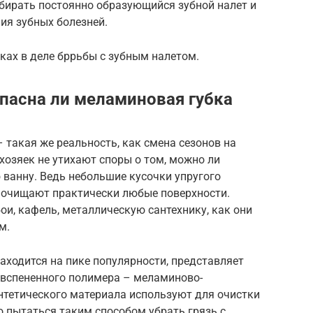
убирать постоянно образующийся зубной налет и
ия зубных болезней.
ах в деле бррьбы с зубным налетом.
опасна ли меламиновая губка
 такая же реальность, как смена сезонов на
хозяек не утихают споры о том, можно ли
ванну. Ведь небольшие кусочки упругого
 очищают практически любые поверхности.
ои, кафель, металлическую сантехнику, как они
м.
находится на пике популярности, представляет
 вспененного полимера – меламиново-
нтетического материала используют для очистки
о пытаться таким способом убрать грязь с