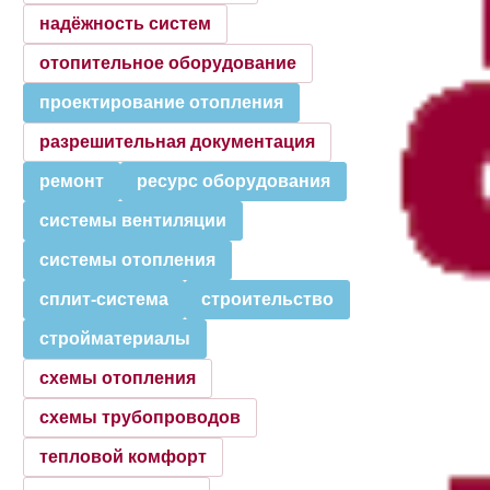
надёжность систем
отопительное оборудование
проектирование отопления
разрешительная документация
ремонт
ресурс оборудования
системы вентиляции
системы отопления
сплит-система
строительство
стройматериалы
схемы отопления
схемы трубопроводов
тепловой комфорт