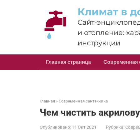
Перейти
Климат в д
к
контенту
Сайт-энциклопед
и отопление: хар
инструкции
Главная страница
Современная 
Главная
»
Современная сантехника
Чем чистить акрилов
Опубликовано:
11 Окт 2021
Рубрика:
Соврем