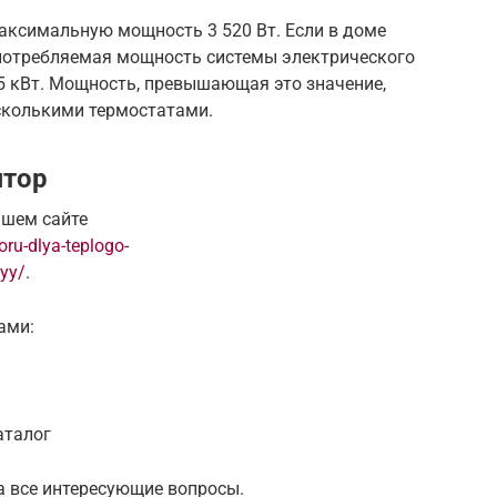
аксимальную мощность 3 520 Вт. Если в доме
 потребляемая мощность системы электрического
5 кВт. Мощность, превышающая это значение,
сколькими термостатами.
ятор
ашем сайте
oru-dlya-teplogo-
lyy/
.
ами:
аталог
а все интересующие вопросы.