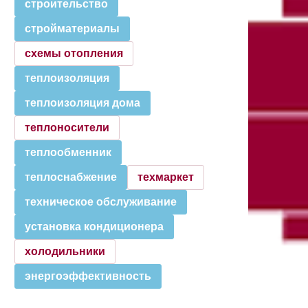
строительство
стройматериалы
схемы отопления
теплоизоляция
теплоизоляция дома
теплоносители
теплообменник
теплоснабжение
техмаркет
техническое обслуживание
установка кондиционера
холодильники
энергоэффективность