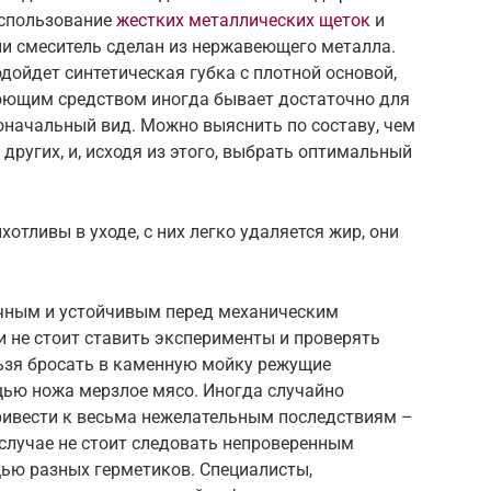
использование
жестких металлических щеток
и
ли смеситель сделан из нержавеющего металла.
дойдет синтетическая губка с плотной основой,
моющим средством иногда бывает достаточно для
оначальный вид. Можно выяснить по составу, чем
других, и, исходя из этого, выбрать оптимальный
отливы в уходе, с них легко удаляется жир, они
очным и устойчивым перед механическим
и не стоит ставить эксперименты и проверять
льзя бросать в каменную мойку режущие
щью ножа мерзлое мясо. Иногда случайно
ривести к весьма нежелательным последствиям –
случае не стоит следовать непроверенным
щью разных герметиков. Специалисты,