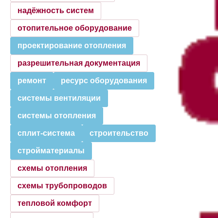
надёжность систем
отопительное оборудование
проектирование отопления
разрешительная документация
ремонт
ресурс оборудования
системы вентиляции
системы отопления
сплит-система
строительство
стройматериалы
схемы отопления
схемы трубопроводов
тепловой комфорт