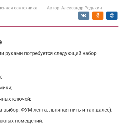
енная сантехника
Автор:
Александр Редькин
е
ми руками потребуется следующий набор
;
мики;
чных ключей;
 выбор: ФУМ-лента, льняная нить и так далее);
ажных помещений.