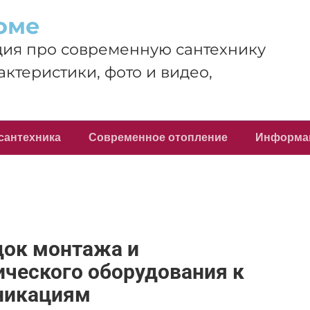
оме
ия про современную сантехнику
актеристики, фото и видео,
сантехника
Современное отопление
Информа
док монтажа и
ческого оборудования к
никациям