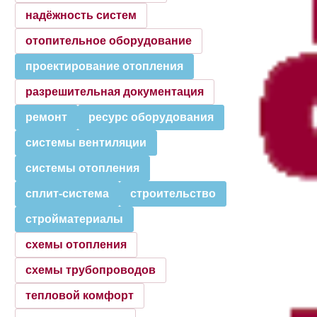
надёжность систем
отопительное оборудование
проектирование отопления
разрешительная документация
ремонт
ресурс оборудования
системы вентиляции
системы отопления
сплит-система
строительство
стройматериалы
схемы отопления
схемы трубопроводов
тепловой комфорт