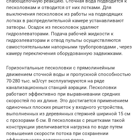
слабощелочную реакцию. Сточная вода подводится к
песколовкам и отводится от них лотками. Для
выключения песколовок из работы на подводящих
лотках в распределительной камере устанавливают
затворы. Осадок из песколовок удаляют
гидроэлеваторами. Подача рабочей жидкости к
гидроэлеваторам и отвод пульпы осуществляются
самостоятельными напорными трубопроводами , через
камеру переключения оборудованную задвижками.
Горизонтальные песколовки с прямолинейным
движением сточной воды и пропускной способностью
70-280 тыс. м3/сут эксплуатируются на ряде
канализационных станций аэрации. Песколовки
работают эффективно при выравнивании средних
скоростей по их длине. Это достигается применением
одиночных плоских решеток у входного устройства,
выполненных из деревянных стержней шириной 15 см
с прозорами б см. В песколовках с решетками такой
конструкции увеличивается нагрузка по воде путем
повышения скорости потока при сохранении
эффективности задержания песка.