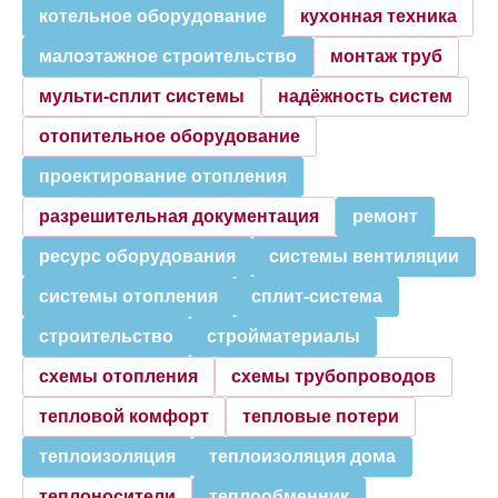
котельное оборудование
кухонная техника
малоэтажное строительство
монтаж труб
мульти-сплит системы
надёжность систем
отопительное оборудование
проектирование отопления
разрешительная документация
ремонт
ресурс оборудования
системы вентиляции
системы отопления
сплит-система
строительство
стройматериалы
схемы отопления
схемы трубопроводов
тепловой комфорт
тепловые потери
теплоизоляция
теплоизоляция дома
теплоносители
теплообменник