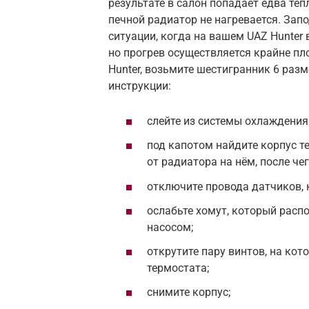
результате в салон попадает едва тё
печной радиатор не нагревается. Зап
ситуации, когда на вашем UAZ Hunter 
но прогрев осуществляется крайне пл
Hunter, возьмите шестигранник 6 разм
инструкции:
слейте из системы охлаждения
под капотом найдите корпус т
от радиатора на нём, после чег
отключите провода датчиков, к
ослабьте хомут, который расп
насосом;
открутите пару винтов, на ко
термостата;
снимите корпус;