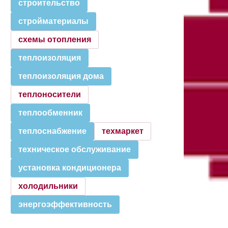
строительство
стройматериалы
схемы отопления
теплоизоляция
теплоизоляция дома
теплоносители
теплообменник
теплоснабжение
техмаркет
техническое обслуживание
установка кондиционера
холодильники
энергоэффективность