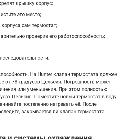
крепят крышку корпус;
истите это место;
 корпуса сам термостат;
варительно проверив его работоспособность;
 последовательности.
способности. На Hunter клапан термостата должен
ре от 78 градусов Цельсия. Погрешность может
еличения или уменьшения. При этом полностью
усах Цельсия. Поместите новый термостат в воду
начинайте постепенно нагревать её. После
оследите, закрывается ли клапан термостата
та и системы охлаждения