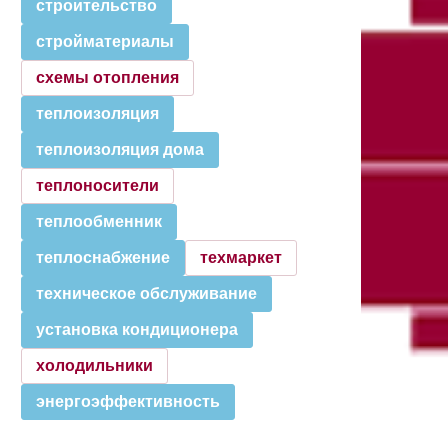
строительство
стройматериалы
схемы отопления
теплоизоляция
теплоизоляция дома
теплоносители
теплообменник
теплоснабжение
техмаркет
техническое обслуживание
установка кондиционера
холодильники
энергоэффективность