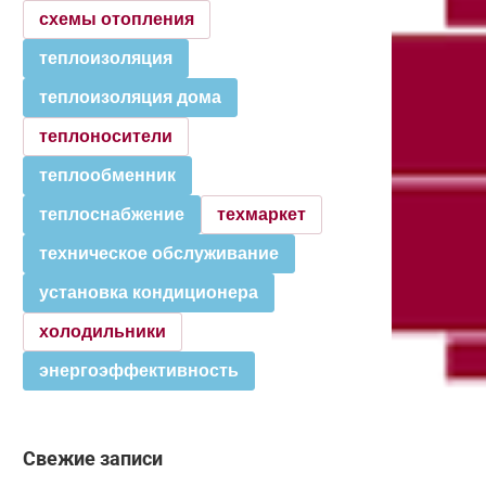
схемы отопления
теплоизоляция
теплоизоляция дома
теплоносители
теплообменник
теплоснабжение
техмаркет
техническое обслуживание
установка кондиционера
холодильники
энергоэффективность
Свежие записи