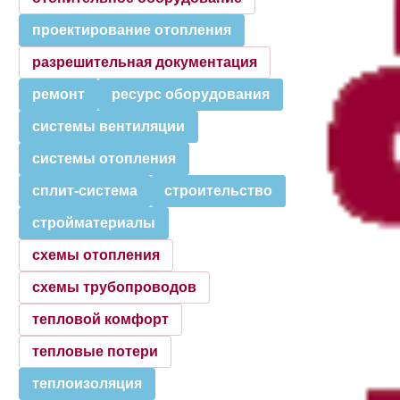
проектирование отопления
разрешительная документация
ремонт
ресурс оборудования
системы вентиляции
системы отопления
сплит-система
строительство
стройматериалы
схемы отопления
схемы трубопроводов
тепловой комфорт
тепловые потери
теплоизоляция