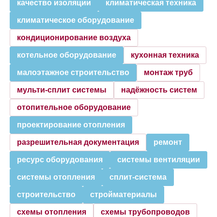
качество изоляции
климатическая техника
климатическое оборудование
кондиционирование воздуха
котельное оборудование
кухонная техника
малоэтажное строительство
монтаж труб
мульти-сплит системы
надёжность систем
отопительное оборудование
проектирование отопления
разрешительная документация
ремонт
ресурс оборудования
системы вентиляции
системы отопления
сплит-система
строительство
стройматериалы
схемы отопления
схемы трубопроводов