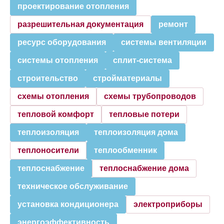
проектирование отопления
разрешительная документация
ремонт
ресурс оборудования
системы вентиляции
системы отопления
сплит-система
строительство
стройматериалы
схемы отопления
схемы трубопроводов
тепловой комфорт
тепловые потери
теплоизоляция
теплоизоляция дома
теплоносители
теплообменник
теплоснабжение
теплоснабжение дома
техническое обслуживание
установка кондиционера
электроприборы
энергоэффективность