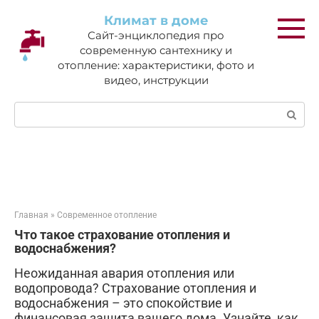
Перейти
Климат в доме
к
Сайт-энциклопедия про
контенту
современную сантехнику и
отопление: характеристики, фото и
видео, инструкции
Поиск:
Главная
»
Современное отопление
Что такое страхование отопления и
водоснабжения?
Неожиданная авария отопления или
водопровода? Страхование отопления и
водоснабжения – это спокойствие и
финансовая защита вашего дома. Узнайте, как