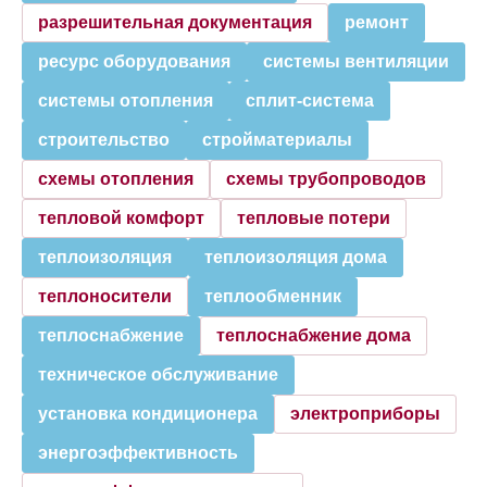
разрешительная документация
ремонт
ресурс оборудования
системы вентиляции
системы отопления
сплит-система
строительство
стройматериалы
схемы отопления
схемы трубопроводов
тепловой комфорт
тепловые потери
теплоизоляция
теплоизоляция дома
теплоносители
теплообменник
теплоснабжение
теплоснабжение дома
техническое обслуживание
установка кондиционера
электроприборы
энергоэффективность