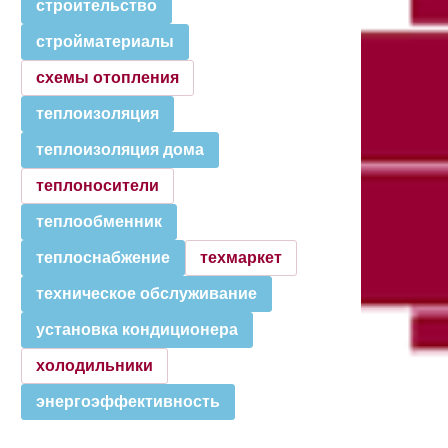
строительство
стройматериалы
схемы отопления
теплоизоляция
теплоизоляция дома
теплоносители
теплообменник
теплоснабжение
техмаркет
техническое обслуживание
установка кондиционера
холодильники
энергоэффективность