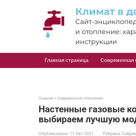
Перейти
Климат в д
к
контенту
Сайт-энциклопед
и отопление: хар
инструкции
Главная страница
Современная 
Главная
»
Современное отопление
Настенные газовые ко
выбираем лучшую мод
Опубликовано:
11 Окт 2021
Рубрика:
Соврем