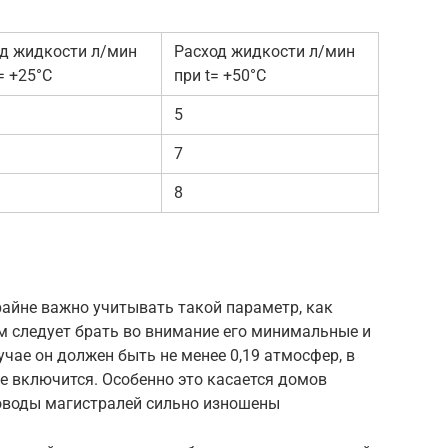
д жидкости л/мин
Расход жидкости л/мин
 = +25°C
при t= +50°C
5
7
8
райне важно учитывать такой параметр, как
м следует брать во внимание его минимальные и
чае он должен быть не менее 0,19 атмосфер, в
е включится. Особенно это касается домов
роводы магистралей сильно изношены