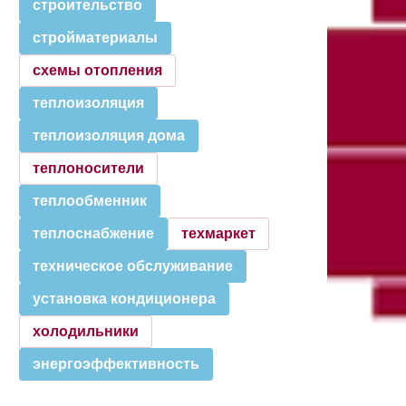
строительство
стройматериалы
схемы отопления
теплоизоляция
теплоизоляция дома
теплоносители
теплообменник
теплоснабжение
техмаркет
техническое обслуживание
установка кондиционера
холодильники
энергоэффективность