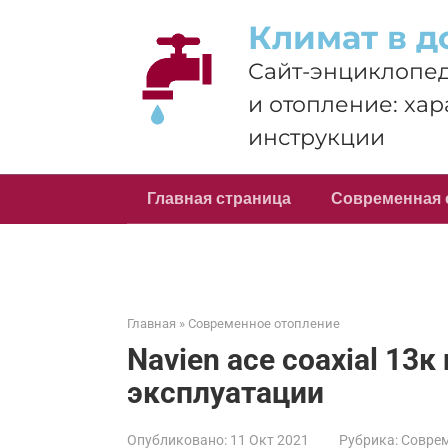
Перейти
Климат в д
к
контенту
Сайт-энциклопед
и отопление: хар
инструкции
Главная страница
Современная 
Главная
»
Современное отопление
Navien ace coaxial 13к
эксплуатации
Опубликовано:
11 Окт 2021
Рубрика:
Соврем