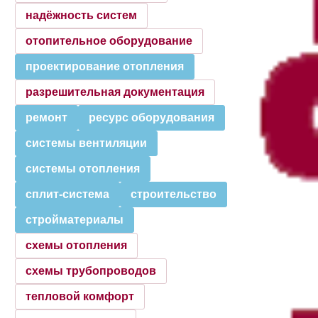
надёжность систем
отопительное оборудование
проектирование отопления
разрешительная документация
ремонт
ресурс оборудования
системы вентиляции
системы отопления
сплит-система
строительство
стройматериалы
схемы отопления
схемы трубопроводов
тепловой комфорт