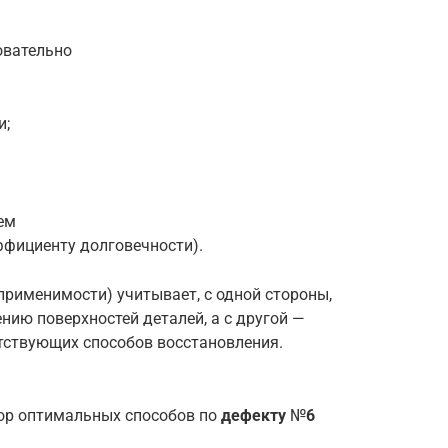
овательно
и;
ем
ффициенту долговечности).
применимости) учитывает, с одной стороны,
ию поверхностей деталей, а с другой —
тствующих способов восстановления.
ор оптимальных способов по
дефекту
№
6