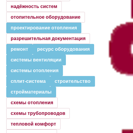
надёжность систем
отопительное оборудование
проектирование отопления
разрешительная документация
ремонт
ресурс оборудования
системы вентиляции
системы отопления
сплит-система
строительство
стройматериалы
схемы отопления
схемы трубопроводов
тепловой комфорт