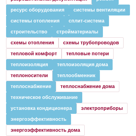
ресурс оборудования
системы вентиляции
системы отопления
сплит-система
строительство
стройматериалы
схемы отопления
схемы трубопроводов
тепловой комфорт
тепловые потери
теплоизоляция
теплоизоляция дома
теплоносители
теплообменник
теплоснабжение
теплоснабжение дома
техническое обслуживание
установка кондиционера
электроприборы
энергоэффективность
энергоэффективность дома