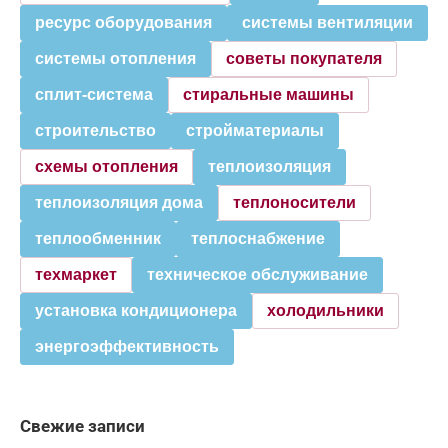
ресурс оборудования
системы вентиляции
системы отопления
советы покупателя
сплит-система
стиральные машины
строительство
стройматериалы
схемы отопления
теплоизоляция
теплоизоляция дома
теплоносители
теплообменник
теплоснабжение
техмаркет
техническое обслуживание
установка кондиционера
холодильники
энергоэффективность
Свежие записи