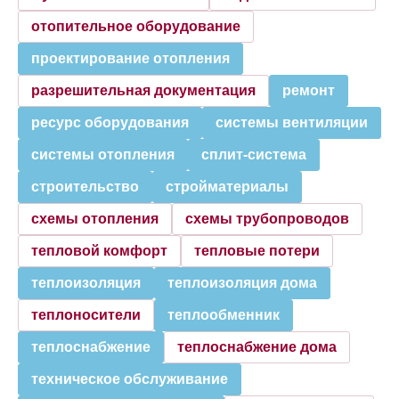
отопительное оборудование
проектирование отопления
разрешительная документация
ремонт
ресурс оборудования
системы вентиляции
системы отопления
сплит-система
строительство
стройматериалы
схемы отопления
схемы трубопроводов
тепловой комфорт
тепловые потери
теплоизоляция
теплоизоляция дома
теплоносители
теплообменник
теплоснабжение
теплоснабжение дома
техническое обслуживание