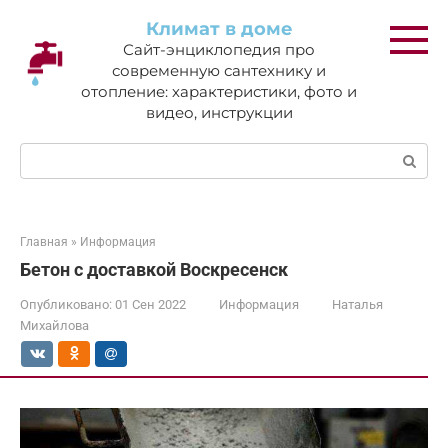
Перейти
Климат в доме
к
Сайт-энциклопедия про
контенту
современную сантехнику и
отопление: характеристики, фото и
видео, инструкции
Поиск:
Главная
»
Информация
Бетон с доставкой Воскресенск
Опубликовано:
01 Сен 2022
Информация
Наталья
Михайлова