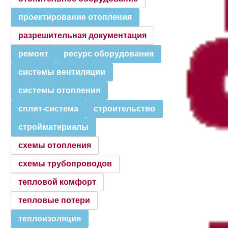
проектирование отопления
разрешительная документация
ремонт
ресурс оборудования
системы вентиляции
системы отопления
сплит-система
строительство
стройматериалы
схемы отопления
схемы трубопроводов
тепловой комфорт
тепловые потери
теплоизоляция