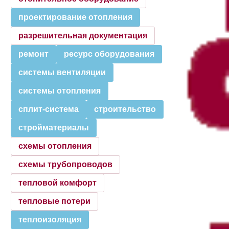
проектирование отопления
разрешительная документация
ремонт
ресурс оборудования
системы вентиляции
системы отопления
сплит-система
строительство
стройматериалы
схемы отопления
схемы трубопроводов
тепловой комфорт
тепловые потери
теплоизоляция