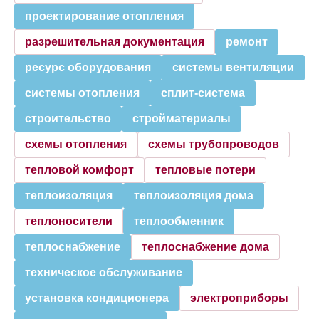
проектирование отопления
разрешительная документация
ремонт
ресурс оборудования
системы вентиляции
системы отопления
сплит-система
строительство
стройматериалы
схемы отопления
схемы трубопроводов
тепловой комфорт
тепловые потери
теплоизоляция
теплоизоляция дома
теплоносители
теплообменник
теплоснабжение
теплоснабжение дома
техническое обслуживание
установка кондиционера
электроприборы