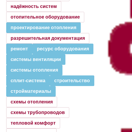
надёжность систем
отопительное оборудование
проектирование отопления
разрешительная документация
ремонт
ресурс оборудования
системы вентиляции
системы отопления
сплит-система
строительство
стройматериалы
схемы отопления
схемы трубопроводов
тепловой комфорт