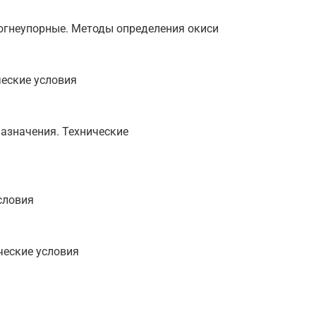
 огнеупорные. Методы определения окиси
ческие условия
азначения. Технические
словия
ческие условия