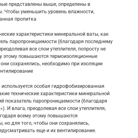
орые представлены выше, определены в
ы. Чтобы уменьшить уровень влажности,
анная пропитка
ческие характеристики минеральной ваты, как
тель паропроницаемости (благодаря последнему
реодолевая все слои утеплителя, попросту не
му этому повышаются термоизоляционные
ы они сохранялись, необходимо при изоляции
ентилирование
 используется особая гидрофобизированная
акие технические характеристики минеральной
ий показатель паропроницаемости (благодаря
. И влага, преодолевая все слои утеплителя,
лагодаря всему этому повышаются
 но для того, чтобы они сохранялись,
едусматривать еще и их вентилирование.