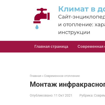
Перейти
Климат в д
к
контенту
Сайт-энциклопед
и отопление: хар
инструкции
Главная страница
Современная 
Главная
»
Современное отопление
Монтаж инфракрасного
Опубликовано:
11 Окт 2021
Рубрика:
Соврем