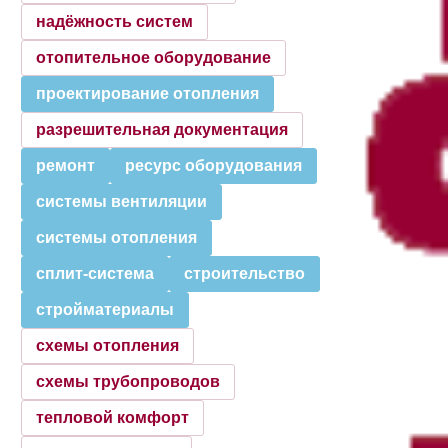
надёжность систем
отопительное оборудование
проектирование отопления
разрешительная документация
ремонт
ресурс оборудования
системы вентиляции
системы отопления
сплит-система
строительство
стройматериалы
схемы отопления
схемы трубопроводов
тепловой комфорт