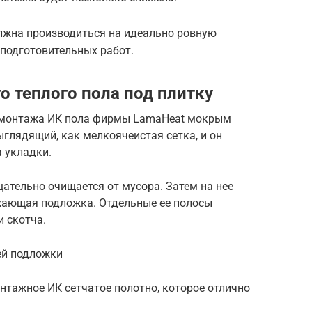
олжна производиться на идеально ровную
 подготовительных работ.
о теплого пола под плитку
с монтажа ИК пола фирмы LamaHeat мокрым
ыглядящий, как мелкоячеистая сетка, и он
 укладки.
щательно очищается от мусора. Затем на нее
жающая подложка. Отдельные ее полосы
 скотча.
ей подложки
онтажное ИК сетчатое полотно, которое отлично