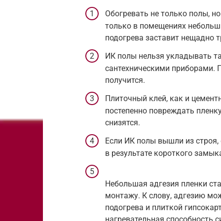
Обогревать не только полы, н
только в помещениях небольши
подогрева заставит нещадно т
ИК полы нельзя укладывать та
сантехническими приборами. П
получится.
Плиточный клей, как и цементн
постепенно повреждать пленку 
снизятся.
Если ИК полы вышли из строя,
в результате короткого замык
Небольшая адгезия пленки ста
монтажу. К слову, адгезию мо
подогрева и плиткой гипсокарт
нагревательная способность с