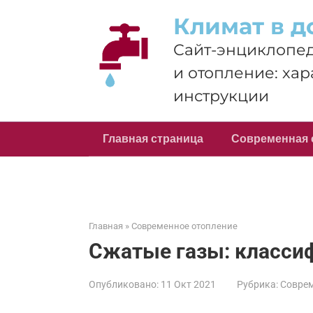
Перейти
Климат в д
к
контенту
Сайт-энциклопед
и отопление: хар
инструкции
Главная страница
Современная 
Главная
»
Современное отопление
Сжатые газы: класси
Опубликовано:
11 Окт 2021
Рубрика:
Соврем