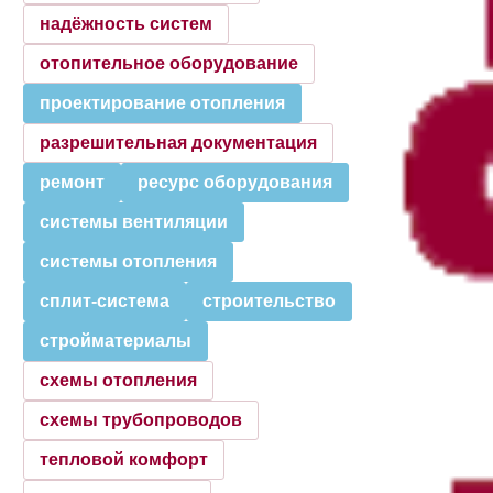
надёжность систем
отопительное оборудование
проектирование отопления
разрешительная документация
ремонт
ресурс оборудования
системы вентиляции
системы отопления
сплит-система
строительство
стройматериалы
схемы отопления
схемы трубопроводов
тепловой комфорт