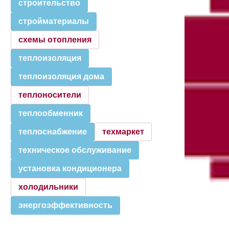
строительство
стройматериалы
схемы отопления
теплоизоляция
теплоизоляция дома
теплоносители
теплообменник
теплоснабжение
техмаркет
техническое обслуживание
установка кондиционера
холодильники
энергоэффективность