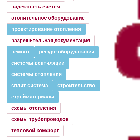
надёжность систем
отопительное оборудование
проектирование отопления
разрешительная документация
ремонт
ресурс оборудования
системы вентиляции
системы отопления
сплит-система
строительство
стройматериалы
схемы отопления
схемы трубопроводов
тепловой комфорт