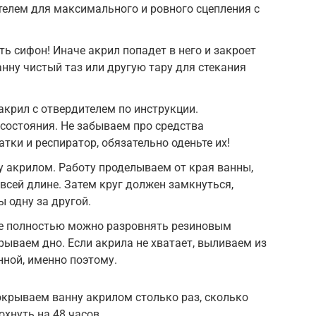
телем для максимального и ровного сцепления с
ть сифон! Иначе акрил попадет в него и закроет
анну чистый таз или другую тару для стекания
крил с отвердителем по инструкции.
состояния. Не забываем про средства
тки и респиратор, обязательно оденьте их!
 акрилом. Работу проделываем от края ванны,
всей длине. Затем круг должен замкнуться,
 одну за другой.
 не полностью можно разровнять резиновым
рываем дно. Если акрила не хватает, выливаем из
нной, именно поэтому.
окрываем ванну акрилом столько раз, сколько
охнуть на 48 часов.