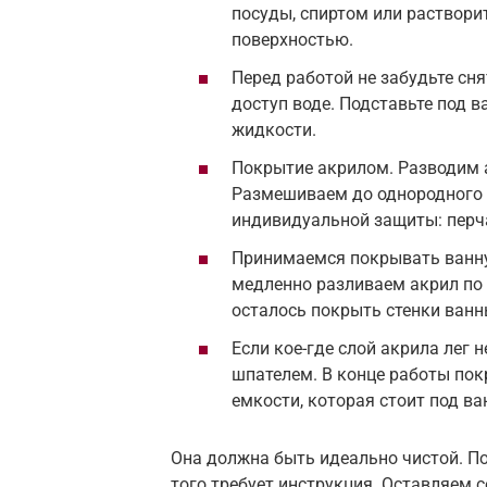
посуды, спиртом или раствори
поверхностью.
Перед работой не забудьте сня
доступ воде. Подставьте под в
жидкости.
Покрытие акрилом. Разводим а
Размешиваем до однородного 
индивидуальной защиты: перча
Принимаемся покрывать ванну
медленно разливаем акрил по 
осталось покрыть стенки ванны
Если кое-где слой акрила лег
шпателем. В конце работы пок
емкости, которая стоит под ва
Она должна быть идеально чистой. П
того требует инструкция. Оставляем с