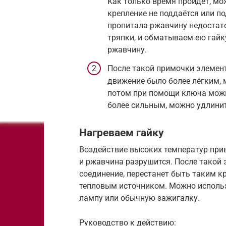
Как только время пройдёт, мо
крепление не поддаётся или по
пропитала ржавчину недостато
тряпки, и обматываем ею гайк
ржавчину.
После такой примочки элемент
движение было более лёгким, 
потом при помощи ключа можн
более сильным, можно удлинит
Нагреваем гайку
Воздействие высоких температур прив
и ржавчина разрушится. После такой 
соединение, перестанет быть таким 
тепловым источником. Можно использ
лампу или обычную зажигалку.
Руководство к действию: