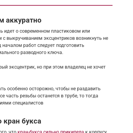
м аккуратно
ечь идет о современном пластиковом или
 с выкручиванием эксцентриков возникнуть не
д началом работ следует подготовить
иального разводного ключа.
рый эксцентрик, но при этом владелец не хочет
ать особенно осторожно, чтобы не раздавить
се часть резьбы останется в трубе, то тогда
циями специалистов
 кран букса
ого, что
кран-букса сильно прикипела
к корпусу,