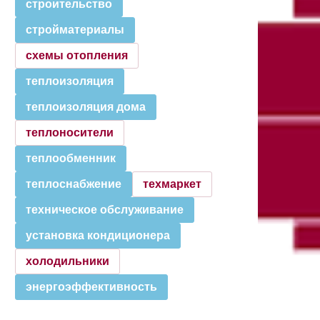
строительство
стройматериалы
схемы отопления
теплоизоляция
теплоизоляция дома
теплоносители
теплообменник
теплоснабжение
техмаркет
техническое обслуживание
установка кондиционера
холодильники
энергоэффективность