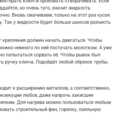
жно брать ключ и пробовать отворачивать. Если
ддаётся, но очень туго, значит жидкость
чно. Вновь смачиваем, только на этот раз кусок
у. Так у жидкости будет больше шансов разъесть
 крепления должен начать двигаться. Чтобы
можно немного по ней постучать молотком. А уже
о попытаться сорвать её. Чтобы рывок был
ь ручку ключа. Подойдёт любой обрезок трубы.
одит к расширению металлов, а соответственно,
экзекуции любое, даже напрочь закисшее
крепким. Для нагрева можно пользоваться любым
овать строительный фен, горелку, паяльную