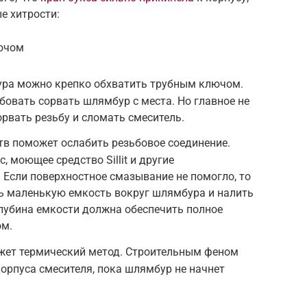
е хитрости:
ючом
ра можно крепко обхватить трубным ключом.
овать сорвать шлямбур с места. Но главное не
орвать резьбу и сломать смеситель.
тв поможет ослабить резьбовое соединение.
, моющее средство Sillit и другие
Если поверхностное смазывание не помогло, то
ь маленькую емкость вокруг шлямбура и налить
 Глубина емкости должна обеспечить полное
ом.
ожет термический метод. Строительным феном
орпуса смесителя, пока шлямбур не начнет