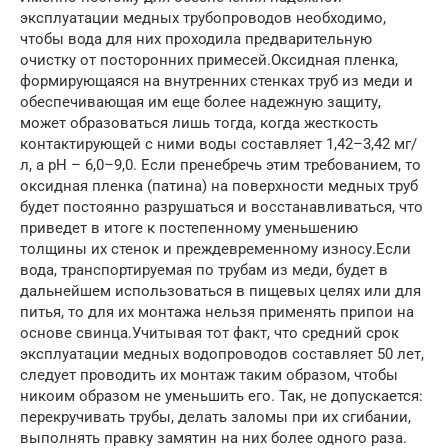
эксплуатации медных трубопроводов необходимо,
чтобы вода для них проходила предварительную
очистку от посторонних примесей.Оксидная пленка,
формирующаяся на внутренних стенках труб из меди и
обеспечивающая им еще более надежную защиту,
может образоваться лишь тогда, когда жесткость
контактирующей с ними воды составляет 1,42–3,42 мг/
л, а рН – 6,0–9,0. Если пренебречь этим требованием, то
оксидная пленка (патина) на поверхности медных труб
будет постоянно разрушаться и восстанавливаться, что
приведет в итоге к постепенному уменьшению
толщины их стенок и преждевременному износу.Если
вода, транспортируемая по трубам из меди, будет в
дальнейшем использоваться в пищевых целях или для
питья, то для их монтажа нельзя применять припои на
основе свинца.Учитывая тот факт, что средний срок
эксплуатации медных водопроводов составляет 50 лет,
следует проводить их монтаж таким образом, чтобы
никоим образом не уменьшить его. Так, не допускается:
перекручивать трубы, делать заломы при их сгибании,
выполнять правку замятин на них более одного раза.