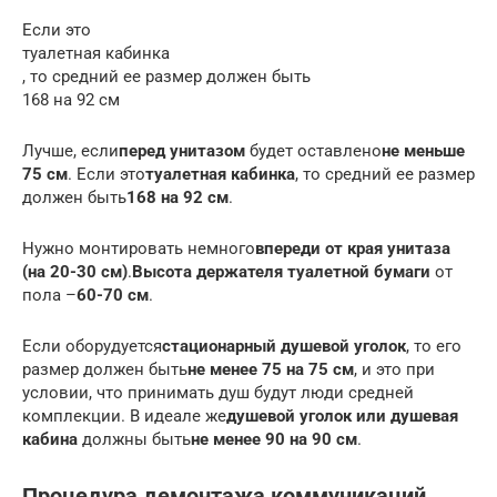
Если это
туалетная кабинка
, то средний ее размер должен быть
168 на 92 см
Лучше, если
перед унитазом
будет оставлено
не меньше
75 см
. Если это
туалетная кабинка
, то средний ее размер
должен быть
168 на 92 см
.
Нужно монтировать немного
впереди от края унитаза
(на 20-30 см)
.
Высота держателя туалетной бумаги
от
пола –
60-70 см
.
Если оборудуется
стационарный душевой уголок
, то его
размер должен быть
не менее 75 на 75 см
, и это при
условии, что принимать душ будут люди средней
комплекции. В идеале же
душевой уголок или душевая
кабина
должны быть
не менее 90 на 90 см
.
Процедура демонтажа коммуникаций