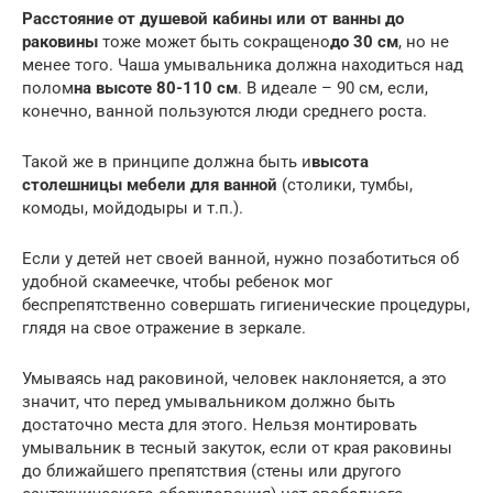
Расстояние от душевой кабины или от ванны до
раковины
тоже может быть сокращено
до 30 см
, но не
менее того. Чаша умывальника должна находиться над
полом
на высоте 80-110 см
. В идеале – 90 см, если,
конечно, ванной пользуются люди среднего роста.
Такой же в принципе должна быть и
высота
столешницы мебели для ванной
(столики, тумбы,
комоды, мойдодыры и т.п.).
Если у детей нет своей ванной, нужно позаботиться об
удобной скамеечке, чтобы ребенок мог
беспрепятственно совершать гигиенические процедуры,
глядя на свое отражение в зеркале.
Умываясь над раковиной, человек наклоняется, а это
значит, что перед умывальником должно быть
достаточно места для этого. Нельзя монтировать
умывальник в тесный закуток, если от края раковины
до ближайшего препятствия (стены или другого