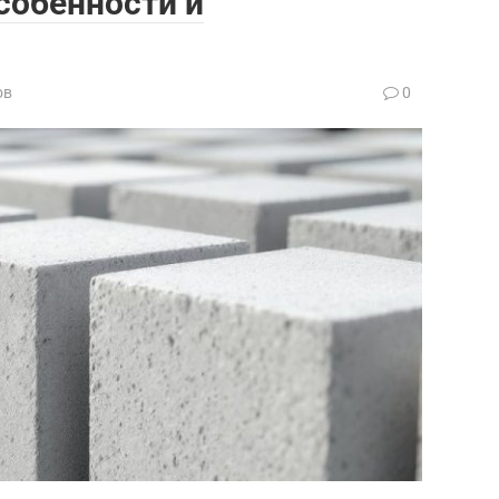
собенности и
ов
0