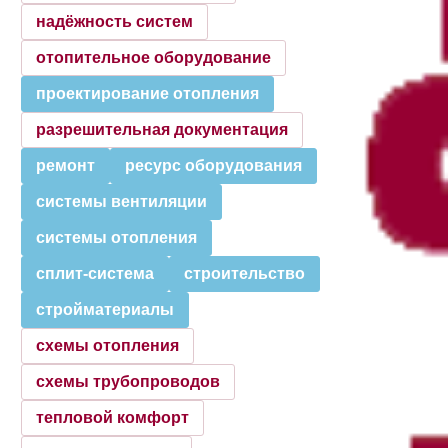
надёжность систем
отопительное оборудование
проектирование отопления
разрешительная документация
ремонт
ресурс оборудования
системы вентиляции
системы отопления
сплит-система
строительство
стройматериалы
схемы отопления
схемы трубопроводов
тепловой комфорт