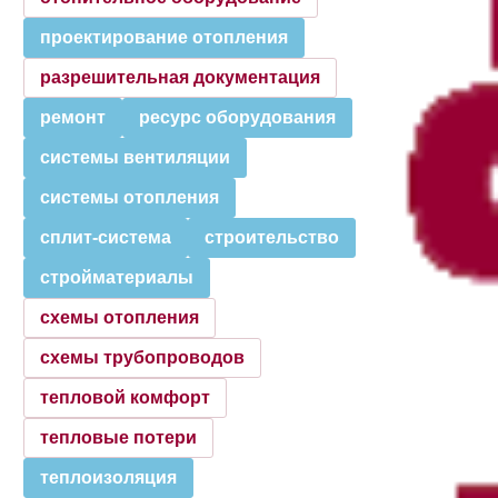
проектирование отопления
разрешительная документация
ремонт
ресурс оборудования
системы вентиляции
системы отопления
сплит-система
строительство
стройматериалы
схемы отопления
схемы трубопроводов
тепловой комфорт
тепловые потери
теплоизоляция