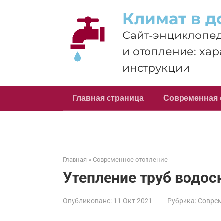
Перейти
Климат в д
к
контенту
Сайт-энциклопед
и отопление: хар
инструкции
Главная страница
Современная 
Главная
»
Современное отопление
Утепление труб водос
Опубликовано:
11 Окт 2021
Рубрика:
Соврем