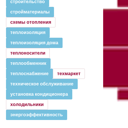
строительство
стройматериалы
схемы отопления
теплоизоляция
теплоизоляция дома
теплоносители
теплообменник
теплоснабжение
техмаркет
техническое обслуживание
установка кондиционера
холодильники
энергоэффективность