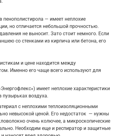
а.
в пенополистирола — имеет неплохие
ции, но отличается небольшой прочностью.
давления не выносит. Зато стоит немного. Если
аншею со стенками из кирпича или бетона, его
истикам и цене находится между
ом. Именно его чаще всего используют для
«Энергофлекс») имеет неплохие характеристики
в пузырьках воздуха.
атериал с неплохими теплоизоляционными
ьно невысокой ценой. Его недостаток — нужны
кловолокно очень колючее, а микроскопические
ально. Необходим еще и респиратор и защитные
 и наносят вред здоровью.