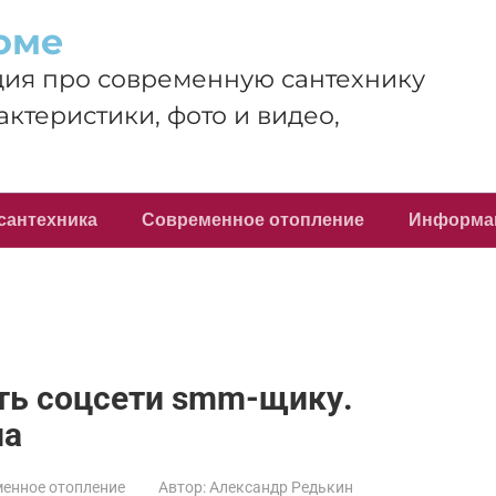
оме
ия про современную сантехнику
актеристики, фото и видео,
сантехника
Современное отопление
Информа
ть соцсети smm-щику.
па
енное отопление
Автор:
Александр Редькин