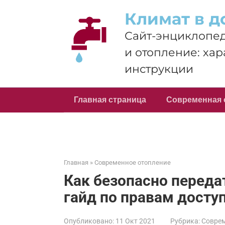
Перейти
Климат в д
к
контенту
Сайт-энциклопед
и отопление: хар
инструкции
Главная страница
Современная 
Главная
»
Современное отопление
Как безопасно переда
гайд по правам досту
Опубликовано:
11 Окт 2021
Рубрика:
Соврем