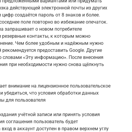
я предложенными вариантами или придумать
вязка действующей электронной почты из других
и цифр создаётся пароль от 8 знаков и более.
 соседнее поле повторно во избежание опечаток.
ма запрашивает о новом потребителе
 и резервные контакты, к которым можно
лнение. Чем более удобным и надёжным нужно
й рекомендуется предоставить Google. Другие
о словами «Эту информацию». После внесения
ения при необходимости нужно снова щёлкнуть
ает внимание на лицензионное пользовательское
 и убедиться, что условия обработки данных
мы для пользователя
оздания учётной записи или принять условия
ия соглашения пользователь будет
 вход в аккаунт доступен в правом верхнем углу