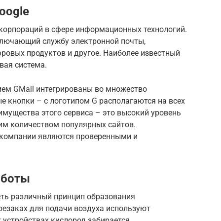
oogle
 корпораций в сфере информационных технологий.
ключающий службу электронной почты,
ровых продуктов и другое. Наиболее известный
вая система.
ием GMail интегрированы во множество
е кнопки – с логотипом G располагаются на всех
еимущества этого сервиса – это высокий уровень
им количеством популярных сайтов.
 компании являются проверенными и
аботы
еть различный принцип образования
резаках для подачи воздуха используют
 устройствах кислород забирается