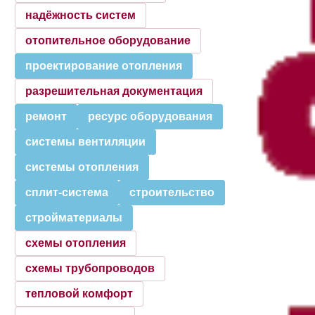
надёжность систем
отопительное оборудование
проектирование отопления
разрешительная документация
ремонт
ресурс оборудования
системы вентиляции
системы отопления
сплит-система
строительство
стройматериалы
схемы отопления
схемы трубопроводов
тепловой комфорт