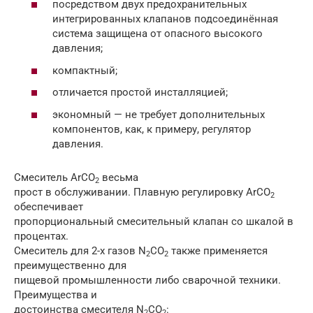
посредством двух предохранительных
интегрированных клапанов подсоединённая
система защищена от опасного высокого
давления;
компактный;
отличается простой инсталляцией;
экономный — не требует дополнительных
компонентов, как, к примеру, регулятор
давления.
Смеситель ArCO
весьма
2
прост в обслуживании. Плавную регулировку ArCO
2
обеспечивает
пропорциональный смесительный клапан со шкалой в
процентах.
Смеситель для 2-х газов N
CO
также применяется
2
2
преимущественно для
пищевой промышленности либо сварочной техники.
Преимущества и
достоинства смесителя N
CO
:
2
2