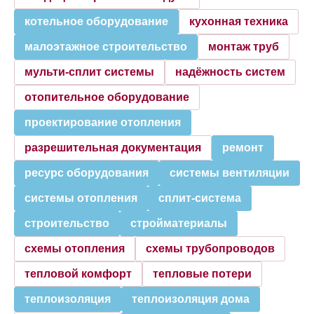
котельное оборудование
кухонная техника
малоэтажное строительство
монтаж труб
мульти-сплит системы
надёжность систем
отопительное оборудование
проектирование отопления
разрешительная документация
ремонт
ресурс оборудования
системы вентиляции
системы отопления
сплит-система
строительство
стройматериалы
схемы отопления
схемы трубопроводов
тепловой комфорт
тепловые потери
теплоизоляция
теплоизоляция дома