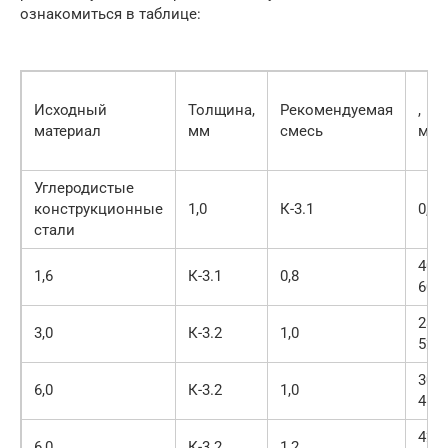
ознакомиться в таблице:
Исходный
Толщина,
Рекомендуемая
,
материал
мм
смесь
мм
Углеродистые
конструкционные
1,0
К-3.1
0,8
стали
400-
1,6
К-3.1
0,8
600
280-
3,0
К-3.2
1,0
520
300-
6,0
К-3.2
1,0
450
420-
6,0
К-3.2
1,2