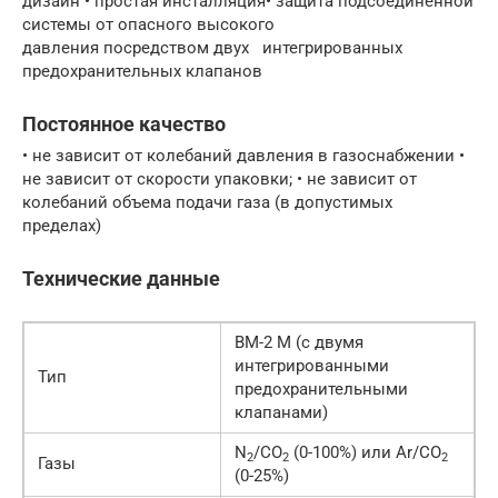
дизайн • простая инсталляция• защита подсоединённой
системы от опасного высокого
давления посредством двух интегрированных
предохранительных клапанов
Постоянное качество
• не зависит от колебаний давления в газоснабжении •
не зависит от скорости упаковки; • не зависит от
колебаний объема подачи газа (в допустимых
пределах)
Технические данные
BM-2 M (с двумя
интегрированными
Тип
предохранительными
клапанами)
N
/CO
(0-100%) или Ar/CO
2
2
2
Газы
(0-25%)