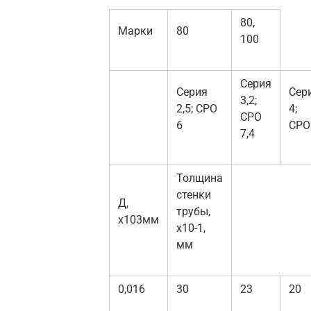
80,
Марки
80
100
Серия
Серия
Сер
3,2;
2,5; СРО
4;
СРО
6
СРО
7,4
Толщина
стенки
Д,
трубы,
х103мм
х10-1,
мм
0,016
30
23
20