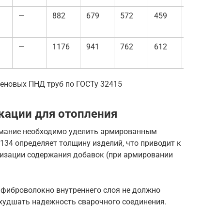
—
882
679
572
459
367
—
1176
941
762
612
490
еновых ПНД труб по ГОСТу 32415
ации для отопления
имание необходимо уделить армированным
34 определяет толщину изделий, что приводит к
изации содержания добавок (при армировании
 фиброволокно внутреннего слоя не должно
ухудшать надежность сварочного соединения.