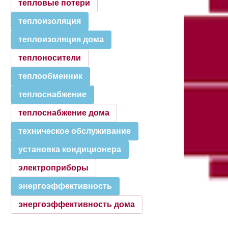
тепловые потери
123
теплоизоляция
теплоизоляция дома
137
теплоносители
теплообменник
154
теплоснабжение
теплоснабжение дома
174
техническое обслуживание
196
установка кондиционера
электроприборы
220
энергоэффективность
энергоэффективность дома
245