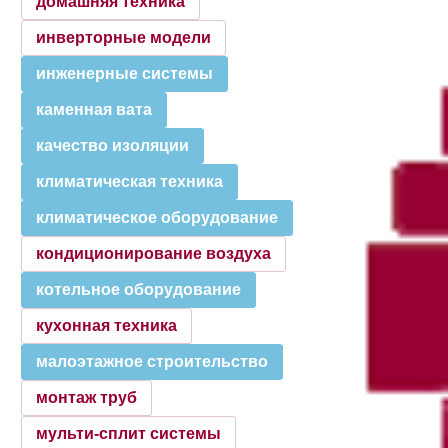
домашняя техника
—
инверторные модели
инженерные системы
—
каменная вата
качество изоляции
—
климатическая техника
климатическое оборудование
—
кондиционирование воздуха
—
котельное оборудование
кухонная техника
—
малоэтажное строительство
монтаж труб
—
мульти-сплит системы