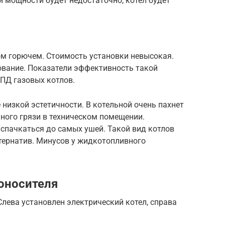
й мощности будет недостаточно, котёл будет
ом горючем. Стоимость установки невысокая.
ование. Показатели эффективность такой
ПД газовых котлов.
 низкой эстетичности. В котельной очень пахнет
много грязи в техническом помещении.
спачкаться до самых ушей. Такой вид котлов
ьтернатив. Минусов у жидкотопливного
гоносителя
Слева установлен электрический котел, справа