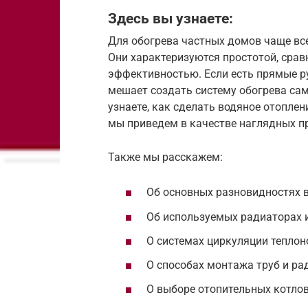
Здесь вы узнаете:
Для обогрева частных домов чаще вс
Они характеризуются простотой, сра
эффективностью. Если есть прямые ру
мешает создать систему обогрева са
узнаете, как сделать водяное отопле
мы приведем в качестве наглядных п
Также мы расскажем:
Об основных разновидностях в
Об используемых радиаторах и
О системах циркуляции теплон
О способах монтажа труб и ра
О выборе отопительных котлов