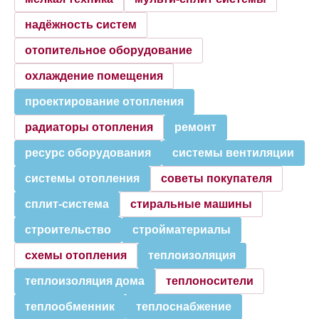
надёжность систем
отопительное оборудование
охлаждение помещения
проектирование отопления
радиаторы отопления
ремонт
ресурс оборудования
системы вентиляции
системы отопления
советы покупателя
сплит-система
стиральные машины
строительство
стройматериалы
схемы отопления
теплоизоляция
теплоизоляция дома
теплоносители
теплообменник
теплоснабжение