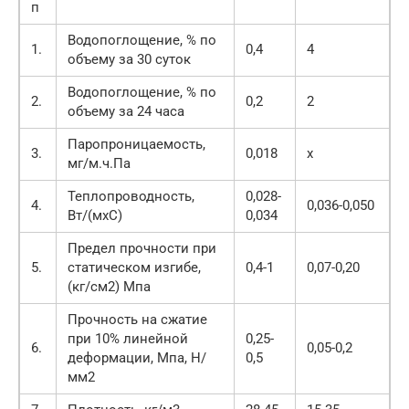
п
Водопоглощение, % по
1.
0,4
4
объему за 30 суток
Водопоглощение, % по
2.
0,2
2
объему за 24 часа
Паропроницаемость,
3.
0,018
х
мг/м.ч.Па
Теплопроводность,
0,028-
4.
0,036-0,050
Вт/(мхС)
0,034
Предел прочности при
5.
статическом изгибе,
0,4-1
0,07-0,20
(кг/см2) Мпа
Прочность на сжатие
при 10% линейной
0,25-
6.
0,05-0,2
деформации, Мпа, Н/
0,5
мм2