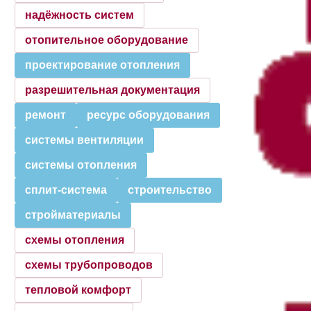
надёжность систем
отопительное оборудование
проектирование отопления
разрешительная документация
ремонт
ресурс оборудования
системы вентиляции
системы отопления
сплит-система
строительство
стройматериалы
схемы отопления
схемы трубопроводов
тепловой комфорт