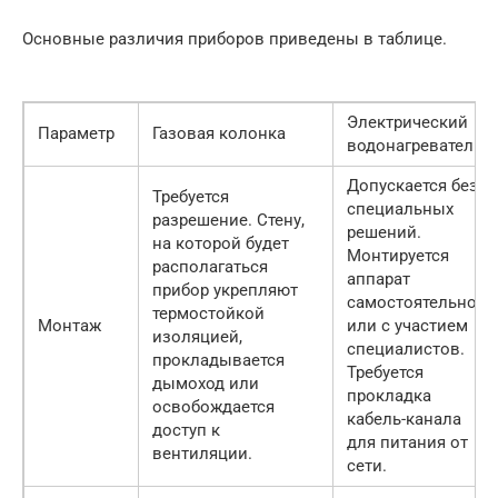
Основные различия приборов приведены в таблице.
Электрический
Параметр
Газовая колонка
водонагреватель
Допускается без
Требуется
специальных
разрешение. Стену,
решений.
на которой будет
Монтируется
располагаться
аппарат
прибор укрепляют
самостоятельно
термостойкой
Монтаж
или с участием
изоляцией,
специалистов.
прокладывается
Требуется
дымоход или
прокладка
освобождается
кабель-канала
доступ к
для питания от
вентиляции.
сети.