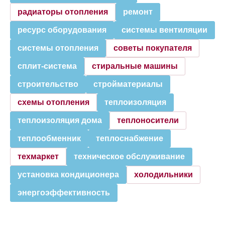
радиаторы отопления
ремонт
ресурс оборудования
системы вентиляции
системы отопления
советы покупателя
сплит-система
стиральные машины
строительство
стройматериалы
схемы отопления
теплоизоляция
теплоизоляция дома
теплоносители
теплообменник
теплоснабжение
техмаркет
техническое обслуживание
установка кондиционера
холодильники
энергоэффективность