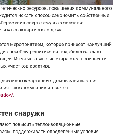
ргетических ресурсов, повышения коммунального
ходится искать способ сэкономить собственные
сбережения энергоресурсов является
сти многоквартирного дома.
ется мероприятием, которое принесет наилучший
юди способны решиться на подобный вариант
ющей. Из-за чего многие стараются произвести
ных участков квартиры.
садов многоквартирных домов занимаются
 из таких компаний является
asadov/
.
стен снаружи
ляют повысить теплоизоляционные
разом, поддерживать определенные условия