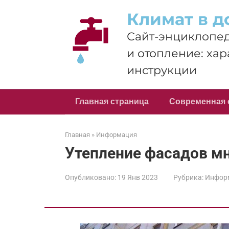
Перейти
Климат в д
к
контенту
Сайт-энциклопед
и отопление: хар
инструкции
Главная страница
Современная 
Главная
»
Информация
Утепление фасадов м
Опубликовано:
19 Янв 2023
Рубрика:
Инфор