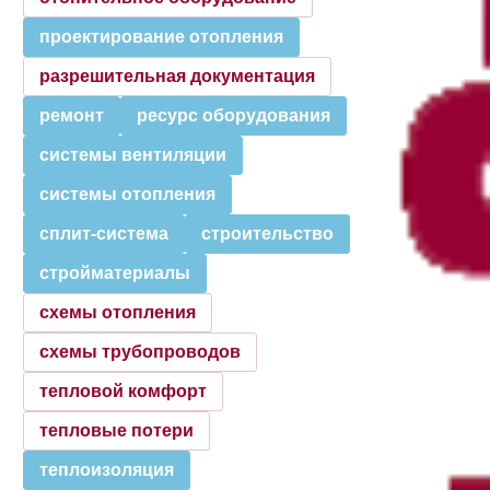
проектирование отопления
разрешительная документация
ремонт
ресурс оборудования
системы вентиляции
системы отопления
сплит-система
строительство
стройматериалы
схемы отопления
схемы трубопроводов
тепловой комфорт
тепловые потери
теплоизоляция