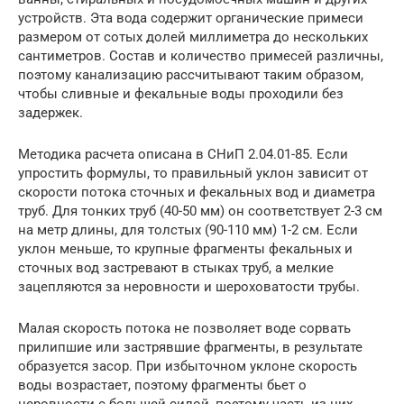
устройств. Эта вода содержит органические примеси
размером от сотых долей миллиметра до нескольких
сантиметров. Состав и количество примесей различны,
поэтому канализацию рассчитывают таким образом,
чтобы сливные и фекальные воды проходили без
задержек.
Методика расчета описана в СНиП 2.04.01-85. Если
упростить формулы, то правильный уклон зависит от
скорости потока сточных и фекальных вод и диаметра
труб. Для тонких труб (40-50 мм) он соответствует 2-3 см
на метр длины, для толстых (90-110 мм) 1-2 см. Если
уклон меньше, то крупные фрагменты фекальных и
сточных вод застревают в стыках труб, а мелкие
зацепляются за неровности и шероховатости трубы.
Малая скорость потока не позволяет воде сорвать
прилипшие или застрявшие фрагменты, в результате
образуется засор. При избыточном уклоне скорость
воды возрастает, поэтому фрагменты бьет о
неровности с большей силой, поэтому часть из них