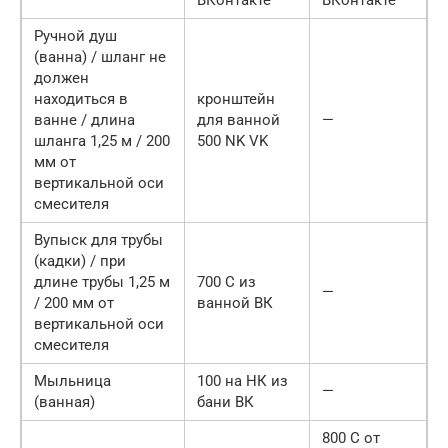
Ручной душ
(ванна) / шланг не
должен
находиться в
кронштейн
ванне / длина
для ванной
—
шланга 1,25 м / 200
500 NK VK
мм от
вертикальной оси
смесителя
Вупыск для трубы
(кадки) / при
длине трубы 1,25 м
700 С из
—
/ 200 мм от
ванной ВК
вертикальной оси
смесителя
Мыльница
100 на НК из
—
(ванная)
бани ВК
800 C от