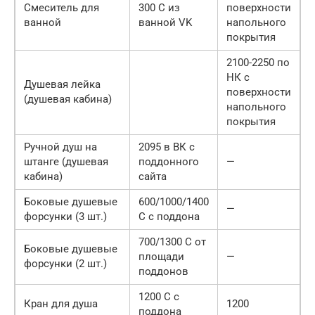
Смеситель для
300 C из
поверхности
ванной
ванной VK
напольного
покрытия
2100-2250 по
НК с
Душевая лейка
поверхности
(душевая кабина)
напольного
покрытия
Ручной душ на
2095 в ВК с
штанге (душевая
поддонного
—
кабина)
сайта
Боковые душевые
600/1000/1400
—
форсунки (3 шт.)
C с поддона
700/1300 C от
Боковые душевые
площади
—
форсунки (2 шт.)
поддонов
1200 C с
Кран для душа
1200
поддона